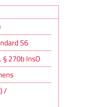
)
andard S6
. § 270b InsO
mens
) /