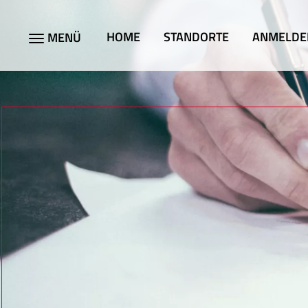
Direkt
zum
HOME
STANDORTE
ANMELDE
MENÜ
Main
Navigation
Inhalt
aktivieren/deaktivieren
1